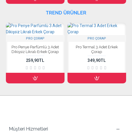
TREND ÜRÜNLER
PRO ÇORAP
PRO ÇORAP
Pro Penye Parfümlü 3 Adet
Pro Termal 3 Adet Erkek
Dikişsiz Likralı Erkek Çorap
Çorap
259,90TL
349,90TL
Semerciler Mah. Katlıpazaryeri K:2 No:761-763 Adapazarı /
SAKARYA
Müşteri Hizmetleri