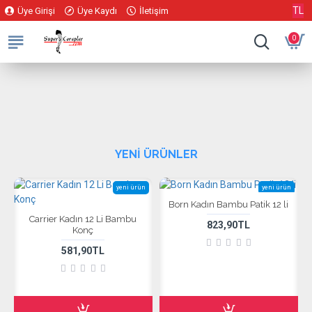
TL
Üye Girişi
Üye Kaydı
İletişim
0
YENI ÜRÜNLER
yeni ürün
yeni ürün
Born Kadın Bambu Patik 12 li
Carrier Kadın 12 Li Bambu
823,90TL
Konç
581,90TL